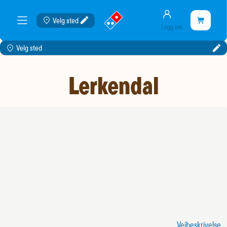
Konto
gå
Handlekurve
Velg sted
Handleku
meny
Logg inn
til
er
landingssiden
tom
Velg sted
Lerkendal
Veibeskrivelse