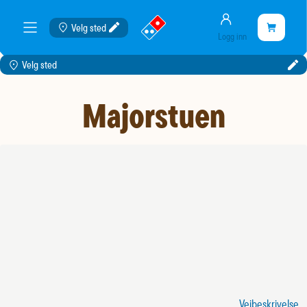
Konto
gå
Handlekurve
Velg sted
Handleku
meny
Logg inn
til
er
landingssiden
tom
Velg sted
Majorstuen
Veibeskrivelse