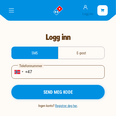
Konto
gå
Handlekurve
Handleku
meny
Logg inn
til
er
landingssiden
tom
Logg inn
login-type
SMS
E-post
Telefonnummer
SEND MEG KODE
Ingen konto?
Registrer deg her
.