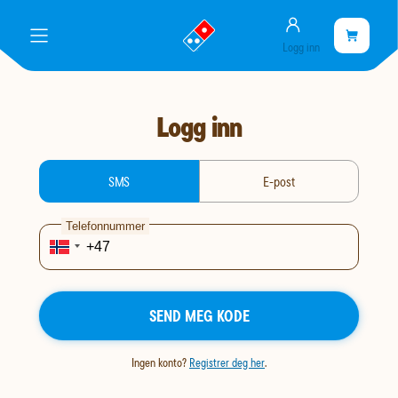
Konto
gå
Handlekurve
Handleku
meny
Logg inn
til
er
landingssiden
tom
Logg inn
login-type
SMS
E-post
Telefonnummer
SEND MEG KODE
Ingen konto?
Registrer deg her
.