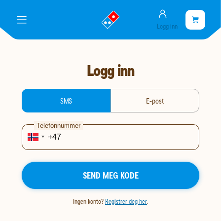
Konto
gå
Handlekurve
Handleku
meny
Logg inn
til
er
landingssiden
tom
Logg inn
login-type
SMS
E-post
Telefonnummer
SEND MEG KODE
Ingen konto?
Registrer deg her
.