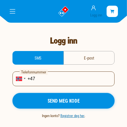
Konto
gå
Handlekurve
Handleku
meny
Logg inn
til
er
landingssiden
tom
Logg inn
login-type
SMS
E-post
Telefonnummer
SEND MEG KODE
Ingen konto?
Registrer deg her
.