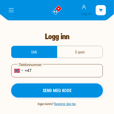
Konto
gå
Handlekurve
Handleku
meny
Logg inn
til
er
landingssiden
tom
Logg inn
login-type
SMS
E-post
Telefonnummer
SEND MEG KODE
Ingen konto?
Registrer deg her
.