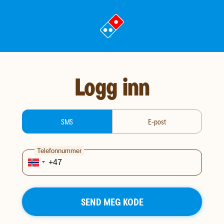
gå
til
landingssiden
Logg inn
login-type
SMS
E-post
Telefonnummer
SEND MEG KODE