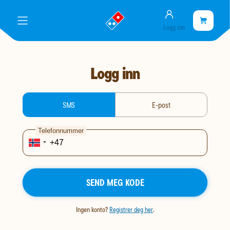
Konto
gå
Handlekurve
Handleku
meny
Logg inn
til
er
landingssiden
tom
Logg inn
login-type
SMS
E-post
Telefonnummer
SEND MEG KODE
Ingen konto?
Registrer deg her
.