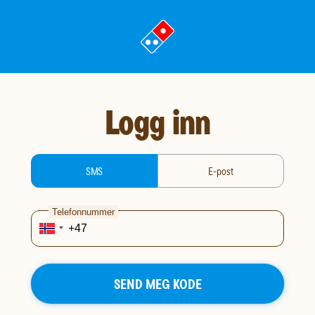
gå
til
landingssiden
Logg inn
login-type
SMS
E-post
Telefonnummer
SEND MEG KODE