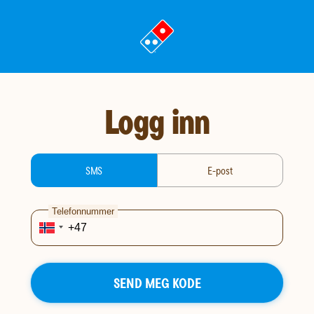
gå
til
landingssiden
Logg inn
login-type
SMS
E-post
Telefonnummer
SEND MEG KODE