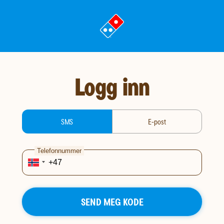
gå
til
landingssiden
Logg inn
login-type
SMS
E-post
Telefonnummer
SEND MEG KODE