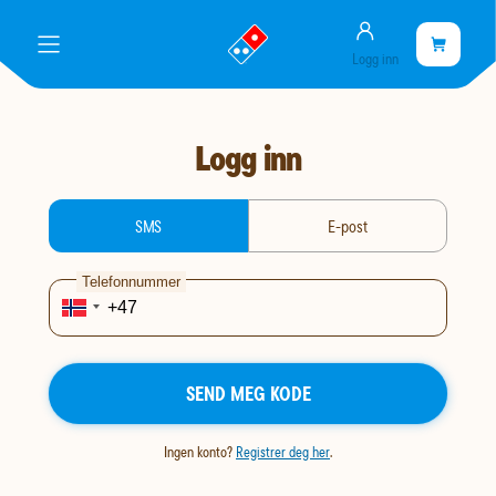
Konto
gå
Handlekurve
Handleku
meny
Logg inn
til
er
landingssiden
tom
Logg inn
login-type
SMS
E-post
Telefonnummer
SEND MEG KODE
Ingen konto?
Registrer deg her
.