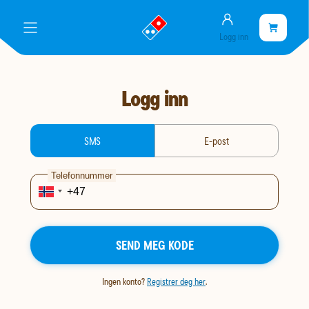
Konto
gå
Handlekurve
Handleku
meny
Logg inn
til
er
landingssiden
tom
Logg inn
login-type
SMS
E-post
Telefonnummer
SEND MEG KODE
Ingen konto?
Registrer deg her
.