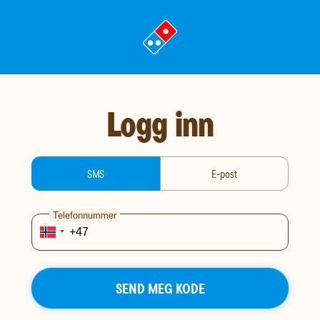
gå
til
landingssiden
Logg inn
login-type
SMS
E-post
Telefonnummer
SEND MEG KODE