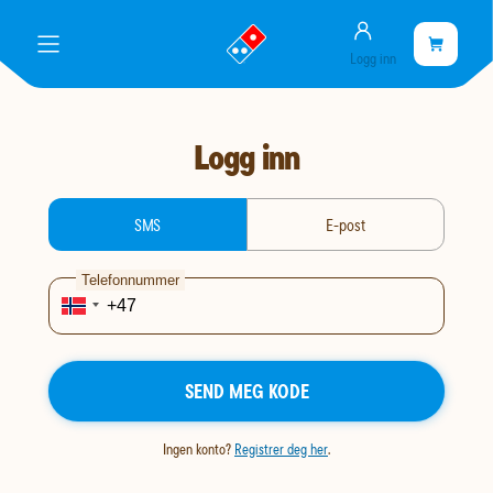
Konto
gå
Handlekurve
Handleku
meny
Logg inn
til
er
landingssiden
tom
Logg inn
login-type
SMS
E-post
Telefonnummer
SEND MEG KODE
Ingen konto?
Registrer deg her
.