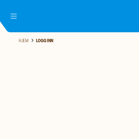
meny
HJEM
LOGG INN