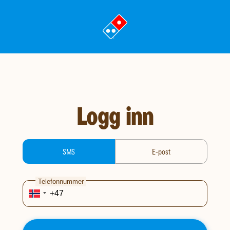
gå
til
landingssiden
Logg inn
login-type
SMS
E-post
Telefonnummer