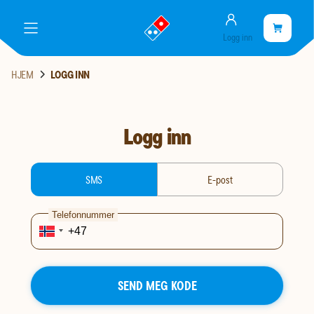
Konto
gå
Handlekurve
Handleku
meny
Logg inn
til
er
landingssiden
tom
HJEM
LOGG INN
Logg inn
login-type
SMS
E-post
Telefonnummer
SEND MEG KODE