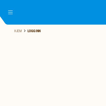
meny
HJEM
LOGG INN