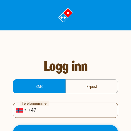
gå
til
landingssiden
Logg inn
login-type
SMS
E-post
Telefonnummer