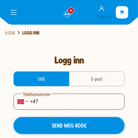
Konto
gå
Handlekurve
Handleku
meny
Logg inn
til
er
landingssiden
tom
HJEM
LOGG INN
Logg inn
login-type
SMS
E-post
Telefonnummer
SEND MEG KODE