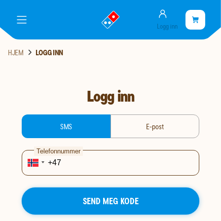
Konto
gå
Handlekurve
Handleku
meny
Logg inn
til
er
landingssiden
tom
HJEM
LOGG INN
Logg inn
login-type
SMS
E-post
Telefonnummer
SEND MEG KODE