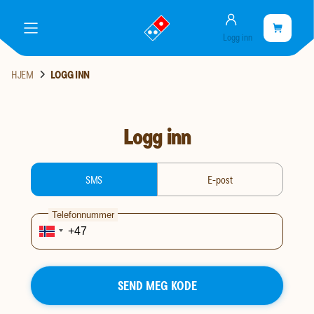
Konto
gå
Handlekurve
Handleku
meny
Logg inn
til
er
landingssiden
tom
HJEM
LOGG INN
Logg inn
login-type
SMS
E-post
Telefonnummer
SEND MEG KODE