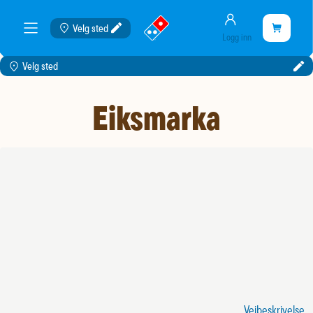
Konto
gå
Handlekurve
Velg sted
Handleku
meny
Logg inn
til
er
landingssiden
tom
Velg sted
Eiksmarka
Veibeskrivelse