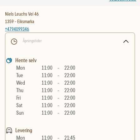
Niels Leuchs Vei 46
1359
-
Eiksmarka
+4794099346
Åpningstider
Hente selv
Mon
11:00
-
22:00
Tue
11:00
-
22:00
Wed
11:00
-
22:00
Thu
11:00
-
22:00
Fri
11:00
-
22:00
Sat
11:00
-
22:00
Sun
11:00
-
22:00
Levering
Mon
11:00
-
21:45