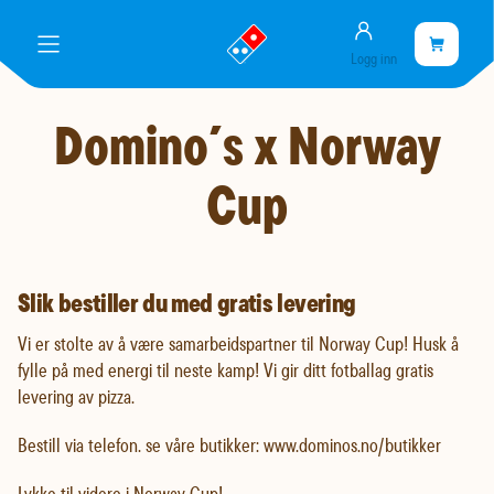
Konto
gå
Handlekurve
Handleku
meny
Logg inn
til
er
landingssiden
tom
Domino´s x Norway
Cup
Slik bestiller du med gratis levering
Vi er stolte av å være samarbeidspartner til Norway Cup! Husk å
fylle på med energi til neste kamp! Vi gir ditt fotballag gratis
levering av pizza.
Bestill via telefon. se våre butikker: www.dominos.no/butikker
Lykke til videre i Norway Cup!